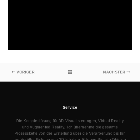
VORIGER
NÄCHSTER
Service
Die Komplettlösung für 3D-Visualisierungen, Virtual Reality
und Augmented Reality. Ich übernehme die gesamte
Prozesskette von der Erstellung über die Verarbeitung bis hin
zur Veröffentlichung von 3D Inhalten. Erleben Sie wie Objekte